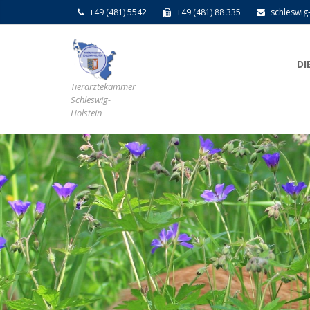
+49 (481) 5542
+49 (481) 88 335
schleswig
DI
Tierärztekammer
Schleswig-
Holstein