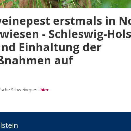
einepest erstmals in N
iesen - Schleswig-Hols
nd Einhaltung der
aßnahmen auf
ische Schweinepest
hier
lstein