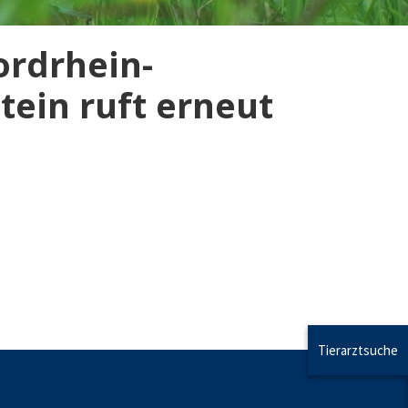
ordrhein-
tein ruft erneut
Tierarztsuche