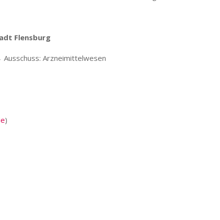
tadt Flensburg
→ Ausschuss: Arzneimittelwesen
de
)