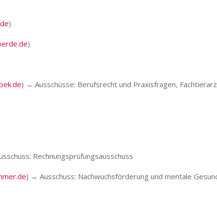
.de
)
oerde.de
)
sbek.de
) → Ausschüsse: Berufsrecht und Praxisfragen, Fachtierarzt
usschuss: Rechnungsprüfungsausschuss
mmer.de
) → Ausschuss: Nachwuchsförderung und mentale Gesun