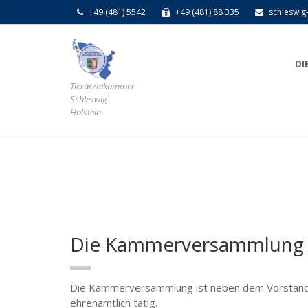
+49 (481) 5542
+49 (481) 88 335
schleswig
DI
Tierärztekammer
Schleswig-
Holstein
Tierärzte
Die Kammerversammlung
Die Kammerversammlung ist neben dem Vorstand 
ehrenamtlich tätig.