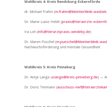
Wahlkreis 4: Kreis Rendsburg-Eckernförde
dr. Michael Frahm (
m.frahm@kleintierklinik-wasbek
Dr. Marie-Luise Heldt (
praxis@tieraerzte-eckernf
Ira Loh (
info@tierarztpraxis-windeby.de
)
Dr. Maren Püschel (
m.pueschel@kleintierklinik-wa
Nachwuchsförderung und mentale Gesundheit
Wahlkreis 5: Kreis Pinneberg
Dr. Antje Lange (
a.lange@kreis-pinneberg.de
) → A
Dr. Doris Timmann (
ausschuss-nwf@tieraerzteka
Wahlkreis 6: Kreis Steinburg