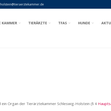
-holstein@tieraerztekammer.de
E KAMMER
TIERÄRZTE
TFAS
HUNDE
AKTU
kammer Schleswi
Herzlich Willkommen
ein Organ der Tierärztekammer Schleswig-Holstein (§ 4
Haupts