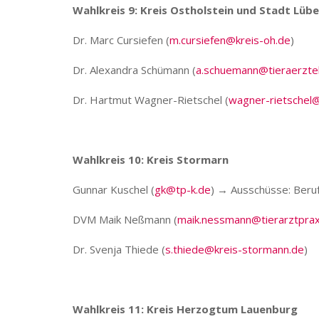
Wahlkreis 9: Kreis Ostholstein und Stadt Lüb
Dr. Marc Cursiefen (
m.cursiefen@kreis-oh.de
)
Dr. Alexandra Schümann (
a.schuemann@tieraerzt
Dr. Hartmut Wagner-Rietschel (
wagner-rietschel
Wahlkreis 10: Kreis Stormarn
Gunnar Kuschel (
gk@tp-k.de
) → Ausschüsse: Beruf
DVM Maik Neßmann (
maik.nessmann@tierarztpra
Dr. Svenja Thiede (
s.thiede@kreis-stormann.de
)
Wahlkreis 11: Kreis Herzogtum Lauenburg