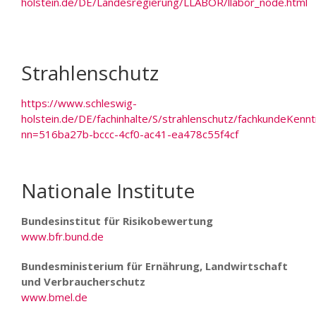
holstein.de/DE/Landesregierung/LLABOR/llabor_node.html
Strahlenschutz
https://www.schleswig-
holstein.de/DE/fachinhalte/S/strahlenschutz/fachkundeKennt
nn=516ba27b-bccc-4cf0-ac41-ea478c55f4cf
Nationale Institute
Bundesinstitut für Risikobewertung
www.bfr.bund.de
Bundesministerium für Ernährung, Landwirtschaft
und Verbraucherschutz
www.bmel.de