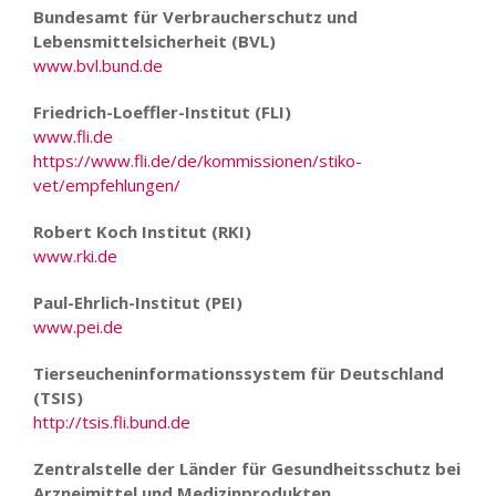
Bundesamt für Verbraucherschutz und
Lebensmittelsicherheit (BVL)
www.bvl.bund.de
Friedrich-Loeffler-Institut (FLI)
www.fli.de
https://www.fli.de/de/kommissionen/stiko-
vet/empfehlungen/
Robert Koch Institut (RKI)
www.rki.de
Paul-Ehrlich-Institut (PEI)
www.pei.de
Tierseucheninformationssystem für Deutschland
(TSIS)
http://tsis.fli.bund.de
Zentralstelle der Länder für Gesundheitsschutz bei
Arzneimittel und Medizinprodukten