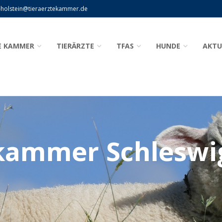
-holstein@tieraerztekammer.de
E KAMMER
TIERÄRZTE
TFAS
HUNDE
AKTU
kammer Schleswi