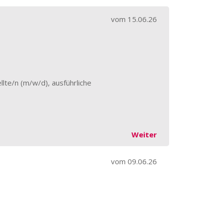
vom
15.06.26
lte/n (m/w/d), ausführliche
Weiter
vom
09.06.26