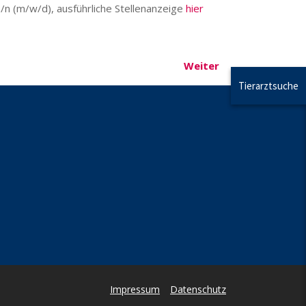
/n (m/w/d), ausführliche Stellenanzeige
hier
Weiter
Tierarztsuche
Impressum
Datenschutz