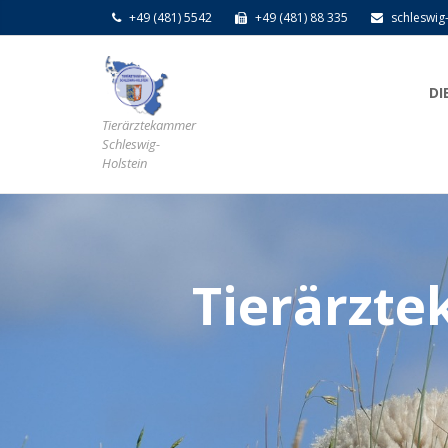
+49 (481) 5542
+49 (481) 88 335
schleswig
DI
Tierärztekammer
Schleswig-
Holstein
Tierärzte